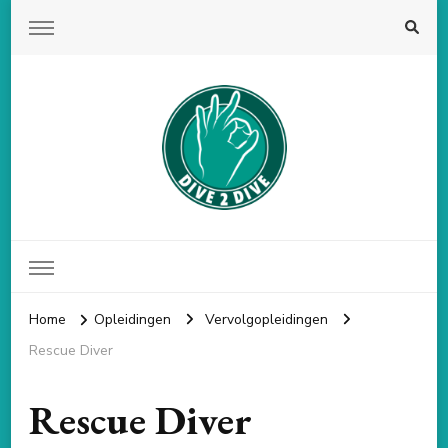
Dive 2 Dive
Duikschool volgens de PADI norm
Home
Opleidingen
Vervolgopleidingen
Rescue Diver
Rescue Diver