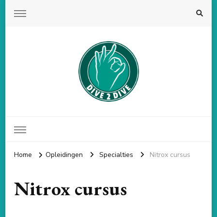
Dive 2 Dive
Duikschool volgens de PADI norm
Home
Opleidingen
Specialties
Nitrox cursus
Nitrox cursus