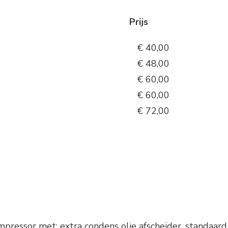
en Prijs
 liter – 220 bar € 40,00
 liter – 220 bar € 48,00
 liter – 220 bar € 60,00
 liter – 300 bar € 60,00
 liter – 300 bar € 72,00
pressor met: extra condens olie afscheider, standaard f