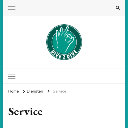
Dive 2 Dive
Duikschool volgens de PADI norm
Home
Diensten
Service
Service