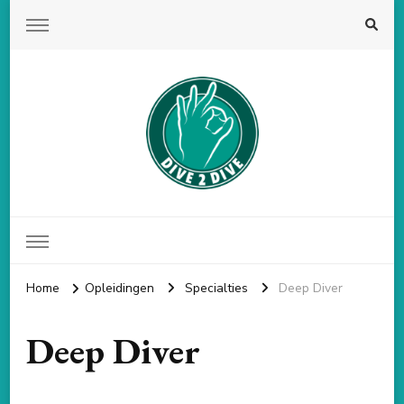
Dive 2 Dive
Duikschool volgens de PADI norm
Home
Opleidingen
Specialties
Deep Diver
Deep Diver