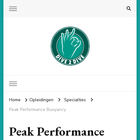
Dive 2 Dive
Duikschool volgens de PADI norm
Home
Opleidingen
Specialties
Peak Performance Buoyancy
Peak Performance